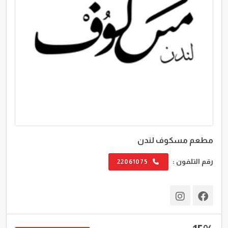
مطعم مسكوف لندن
رقم التلفون :
22061075