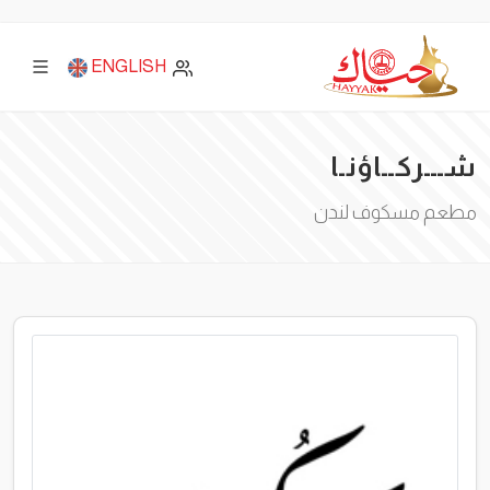
ENGLISH
شـــركــاؤنـا
مطعم مسكوف لندن